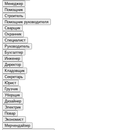
Менеджер
Помощник
Строитель
Помощник руководителя
Сварщик
Охранник
Специалист
Руководитель
Бухгалтер
Инженер
Директор
Кладовщик
Секретарь
Юрист
Грузчик
Уборщик
Дизайнер
Электрик
Повар
Экономист
Мерчендайзер