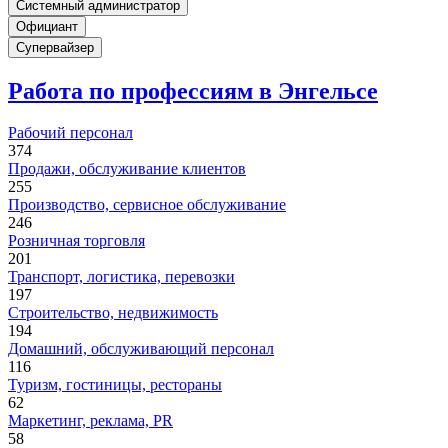
Системный администратор
Официант
Супервайзер
Работа по профессиям в Энгельсе
Рабочий персонал
374
Продажи, обслуживание клиентов
255
Производство, сервисное обслуживание
246
Розничная торговля
201
Транспорт, логистика, перевозки
197
Строительство, недвижимость
194
Домашний, обслуживающий персонал
116
Туризм, гостиницы, рестораны
62
Маркетинг, реклама, PR
58